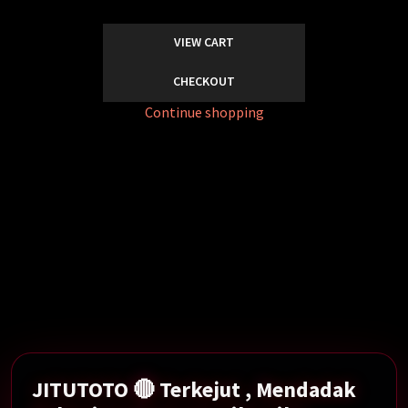
VIEW CART
CHECKOUT
Continue shopping
Mendadak Rekening 84 Orang Tiba-tiba Diblokir
Serentak Oleh DJP.
Show More →
JITUTOTO 🔴 Terkejut , Mendadak