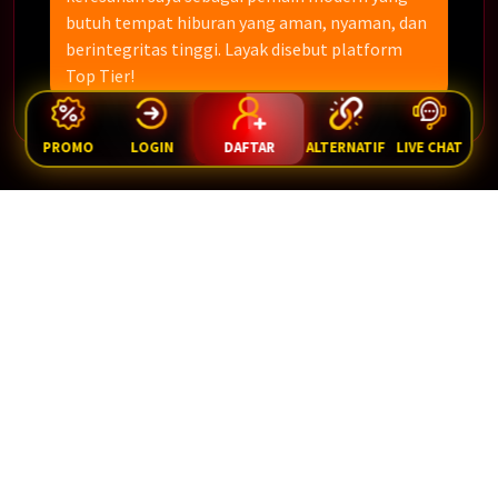
butuh tempat hiburan yang aman, nyaman, dan
berintegritas tinggi. Layak disebut platform
Top Tier!
PROMO
LOGIN
DAFTAR
ALTERNATIF
LIVE CHAT