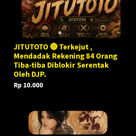
JITUTOTO 🔴 Terkejut ,
Mendadak Rekening 84 Orang
Tiba-tiba Diblokir Serentak
Oleh DJP.
Rp 10.000
Translation
Translation
Rp 100.000
missing:
missing:
en.products.general.regular_price
en.products.general.sale_price