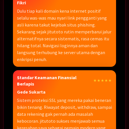
Fikri
Dulu tiap kali domain kena internet positif
selalu was-was mau nyari link pengganti yang
asli karena takut kejebak situs phishing.
Sekarang sejak jitutoto rutin memperbarui jalur
alternatifnya secara sistematis, rasa cemas itu
hilang total. Navigasi loginnya aman dan
langsung terhubung ke server utama dengan
enkripsi penuh.
Standar Keamanan Finansial
★★★★★
Berlapis
Gede Sukarta
Sistem proteksi SSL yang mereka pakai beneran
bikin tenang. Riwayat deposit, withdraw, sampai
data rekening gak pernah ada masalah
kebocoran. jitutoto sukses menjawab semua
keresahan saya sebagai pemain modern yang