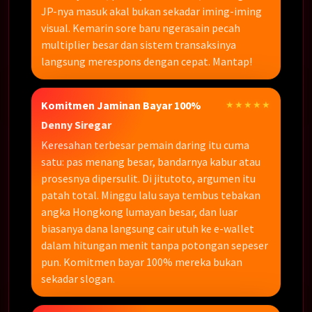
JP-nya masuk akal bukan sekadar iming-iming
visual. Kemarin sore baru ngerasain pecah
multiplier besar dan sistem transaksinya
langsung merespons dengan cepat. Mantap!
Komitmen Jaminan Bayar 100%
★★★★★
Denny Siregar
Keresahan terbesar pemain daring itu cuma
satu: pas menang besar, bandarnya kabur atau
prosesnya dipersulit. Di jitutoto, argumen itu
patah total. Minggu lalu saya tembus tebakan
angka Hongkong lumayan besar, dan luar
biasanya dana langsung cair utuh ke e-wallet
dalam hitungan menit tanpa potongan sepeser
pun. Komitmen bayar 100% mereka bukan
sekadar slogan.