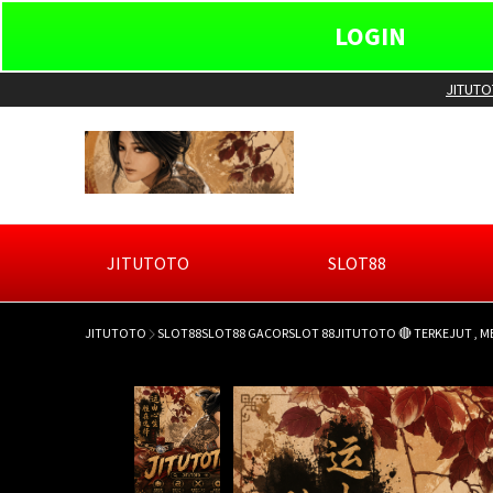
LOGIN
JITUTOT
JITUTOTO
SLOT88
JITUTOTO
SLOT88
SLOT88 GACOR
SLOT 88
JITUTOTO 🔴 TERKEJUT , M