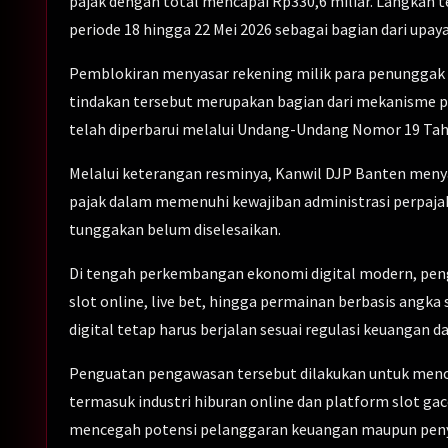
pajak dengan total mencapai Rp330,6 miliar. Langkah 
periode 18 hingga 22 Mei 2026 sebagai bagian dari upa
Pemblokiran menyasar rekening milik para penunggak 
tindakan tersebut merupakan bagian dari mekanisme 
telah diperbarui melalui Undang-Undang Nomor 19 Tah
Melalui keterangan resminya, Kanwil DJP Banten meny
pajak dalam memenuhi kewajiban administrasi perpajak
tunggakan belum diselesaikan.
Di tengah perkembangan ekonomi digital modern, penga
slot online, live bet, hingga permainan berbasis angka
digital tetap harus berjalan sesuai regulasi keuangan d
Penguatan pengawasan tersebut dilakukan untuk mencipt
termasuk industri hiburan online dan platform slot gac
mencegah potensi pelanggaran keuangan maupun peny