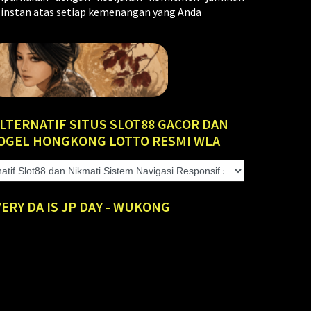
 instan atas setiap kemenangan yang Anda
LTERNATIF SITUS SLOT88 GACOR DAN
OGEL HONGKONG LOTTO RESMI WLA
ERY DA IS JP DAY - WUKONG
SLOT88