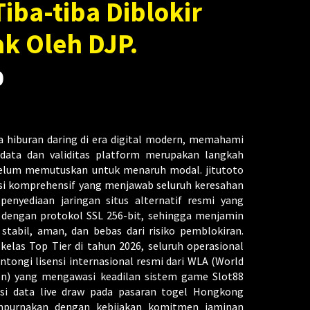
iba-tiba Diblokir
k Oleh DJP.
0
Rp 100.000
l.regular_price
l.sale_price
a hiburan daring di era digital modern, memahami
ata dan validitas platform merupakan langkah
ebelum memutuskan untuk menaruh modal. jitutoto
usi komprehensif yang menjawab seluruh keresahan
penyediaan jaringan situs alternatif resmi yang
 dengan protokol SSL 256-bit, sehingga menjamin
stabil, aman, dan bebas dari risiko pemblokiran.
kelas Top Tier di tahun 2026, seluruh operasional
tongi lisensi internasional resmi dari WLA (World
ion) yang mengawasi keadilan sistem game Slot88
asi data live draw pada pasaran togel Hongkong
empurnakan dengan kebijakan komitmen jaminan