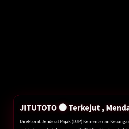
JITUTOTO 🔴 Terkejut , Menda
Direktorat Jenderal Pajak (DJP) Kementerian Keuanga