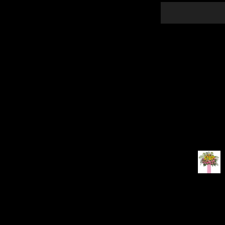
Share
item a
delive