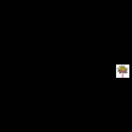
Share
item a
delive
delivery 
delivery