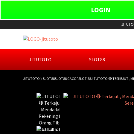
LOGIN
JITUTOT
JITUTOTO
SLOT88
JITUTOTO
SLOT88
SLOT88 GACOR
SLOT 88
JITUTOTO 🔴 TERKEJUT , M