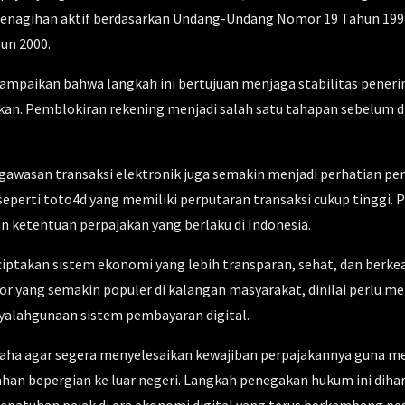
penagihan aktif berdasarkan Undang-Undang Nomor 19 Tahun 1997
un 2000.
ampaikan bahwa langkah ini bertujuan menjaga stabilitas pener
an. Pemblokiran rekening menjadi salah satu tahapan sebelum d
wasan transaksi elektronik juga semakin menjadi perhatian pem
 seperti toto4d yang memiliki perputaran transaksi cukup tinggi.
an ketentuan perpajakan yang berlaku di Indonesia.
akan sistem ekonomi yang lebih transparan, sehat, dan berkeadil
or yang semakin populer di kalangan masyarakat, dinilai perlu mem
alahgunaan sistem pembayaran digital.
aha agar segera menyelesaikan kewajiban perpajakannya guna me
an bepergian ke luar negeri. Langkah penegakan hukum ini diha