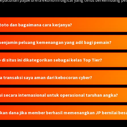
patuhan pajak di era ekonomi digital yang terus berkembang pes
tutoto dan bagaimana cara kerjanya?
 menjamin peluang kemenangan yang adil bagi pemain?
 situs ini dikategorikan sebagai kelas Top Tier?
a transaksi saya aman dari kebocoran cyber?
kui secara internasional untuk operasional taruhan angka?
kan dana jika member berhasil memenangkan JP bernilai bes