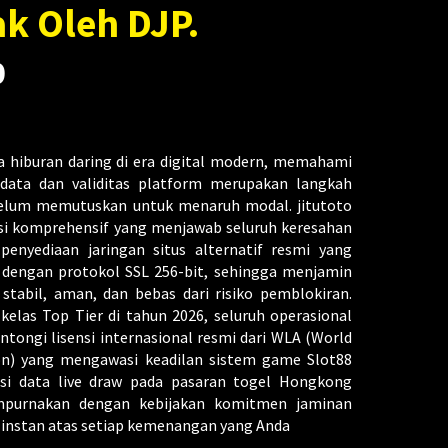
k Oleh DJP.
0
Rp 100.000
l.regular_price
l.sale_price
a hiburan daring di era digital modern, memahami
ata dan validitas platform merupakan langkah
ebelum memutuskan untuk menaruh modal. jitutoto
usi komprehensif yang menjawab seluruh keresahan
penyediaan jaringan situs alternatif resmi yang
 dengan protokol SSL 256-bit, sehingga menjamin
stabil, aman, dan bebas dari risiko pemblokiran.
kelas Top Tier di tahun 2026, seluruh operasional
tongi lisensi internasional resmi dari WLA (World
ion) yang mengawasi keadilan sistem game Slot88
asi data live draw pada pasaran togel Hongkong
empurnakan dengan kebijakan komitmen jaminan
 instan atas setiap kemenangan yang Anda