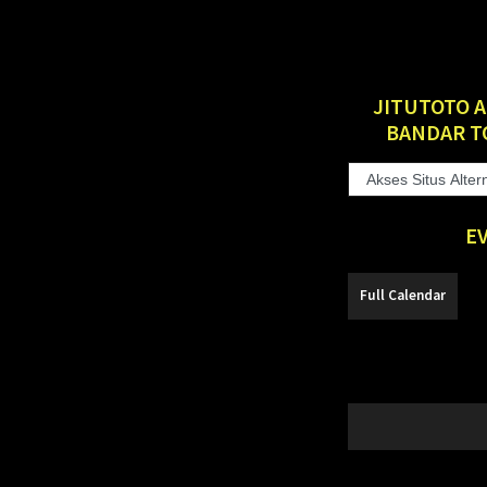
JITUTOTO A
BANDAR T
EV