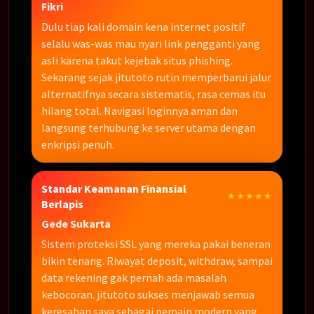
Fikri
Dulu tiap kali domain kena internet positif
selalu was-was mau nyari link pengganti yang
asli karena takut kejebak situs phishing.
Sekarang sejak jitutoto rutin memperbarui jalur
alternatifnya secara sistematis, rasa cemas itu
hilang total. Navigasi loginnya aman dan
langsung terhubung ke server utama dengan
enkripsi penuh.
Standar Keamanan Finansial
★★★★★
Berlapis
Gede Sukarta
Sistem proteksi SSL yang mereka pakai beneran
bikin tenang. Riwayat deposit, withdraw, sampai
data rekening gak pernah ada masalah
kebocoran. jitutoto sukses menjawab semua
keresahan saya sebagai pemain modern yang