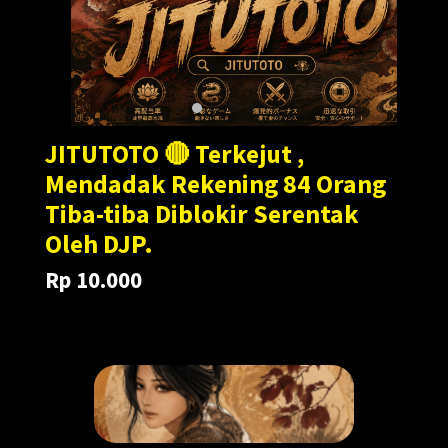
JITUTOTO 🔴 Terkejut ,
Mendadak Rekening 84 Orang
Tiba-tiba Diblokir Serentak
Oleh DJP.
Rp 10.000
Translation
Translation
Rp 100.000
missing:
missing:
en.products.general.regular_price
en.products.general.sale_price