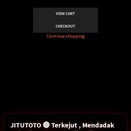
VIEW CART
CHECKOUT
Continue shopping
Mendadak Rekening 84 Orang Tiba-tiba Diblokir
Serentak Oleh DJP.
Show More →
JITUTOTO 🔴 Terkejut , Mendadak