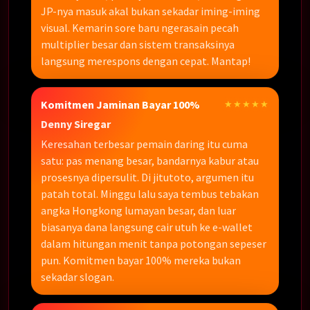
JP-nya masuk akal bukan sekadar iming-iming
visual. Kemarin sore baru ngerasain pecah
multiplier besar dan sistem transaksinya
langsung merespons dengan cepat. Mantap!
Komitmen Jaminan Bayar 100%
★★★★★
Denny Siregar
Keresahan terbesar pemain daring itu cuma
satu: pas menang besar, bandarnya kabur atau
prosesnya dipersulit. Di jitutoto, argumen itu
patah total. Minggu lalu saya tembus tebakan
angka Hongkong lumayan besar, dan luar
biasanya dana langsung cair utuh ke e-wallet
dalam hitungan menit tanpa potongan sepeser
pun. Komitmen bayar 100% mereka bukan
sekadar slogan.