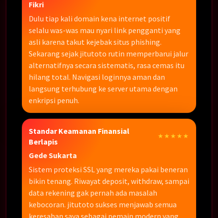
Fikri
Dulu tiap kali domain kena internet positif
selalu was-was mau nyari link pengganti yang
asli karena takut kejebak situs phishing.
Sekarang sejak jitutoto rutin memperbarui jalur
alternatifnya secara sistematis, rasa cemas itu
hilang total. Navigasi loginnya aman dan
langsung terhubung ke server utama dengan
enkripsi penuh.
Standar Keamanan Finansial
★★★★★
Berlapis
Gede Sukarta
Sistem proteksi SSL yang mereka pakai beneran
bikin tenang. Riwayat deposit, withdraw, sampai
data rekening gak pernah ada masalah
kebocoran. jitutoto sukses menjawab semua
keresahan saya sebagai pemain modern yang