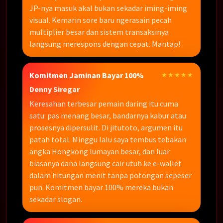
JP-nya masuk akal bukan sekadar iming-iming
visual. Kemarin sore baru ngerasain pecah
multiplier besar dan sistem transaksinya
langsung merespons dengan cepat. Mantap!
Komitmen Jaminan Bayar 100%
★★★★★
Denny Siregar
Keresahan terbesar pemain daring itu cuma
satu: pas menang besar, bandarnya kabur atau
prosesnya dipersulit. Di jitutoto, argumen itu
patah total. Minggu lalu saya tembus tebakan
angka Hongkong lumayan besar, dan luar
biasanya dana langsung cair utuh ke e-wallet
dalam hitungan menit tanpa potongan sepeser
pun. Komitmen bayar 100% mereka bukan
sekadar slogan.