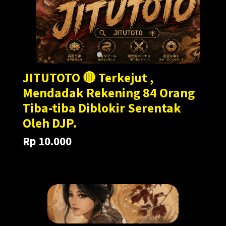
JITUTOTO 🔴 Terkejut ,
Mendadak Rekening 84 Orang
Tiba-tiba Diblokir Serentak
Oleh DJP.
Rp 10.000
Translation
Translation
Rp 100.000
missing:
missing:
en.products.general.regular_price
en.products.general.sale_price