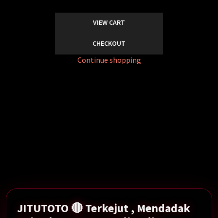
VIEW CART
CHECKOUT
Continue shopping
Mendadak Rekening 84 Orang Tiba-tiba Diblokir
Serentak Oleh DJP.
Show More →
JITUTOTO 🔴 Terkejut , Mendadak