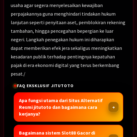
usaha agar segera menyelesaikan kewajiban
perpajakannya guna menghindari tindakan hukum
lanjutan seperti penyitaan aset, pemblokiran rekening
tambahan, hingga pencegahan bepergian ke luar
negeri. Langkah penegakan hukum ini diharapkan
dapat memberikan efek jera sekaligus meningkatkan
kesadaran publik terhadap pentingnya kepatuhan
pajak di era ekonomi digital yang terus berkembang
pesat./
FAQ EKSKLUSIF JITUTOTO
Apa fungsi utama dari Situs Alternatif
Resmi jitutoto dan bagaimana cara
kerjanya?
Bagaimana sistem Slot88 Gacor di