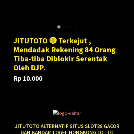
JITUTOTO 🔴 Terkejut ,
Mendadak Rekening 84 Orang
Tiba-tiba Diblokir Serentak
Oleh DJP.
Rp 10.000
Translation
Translation
Rp 100.000
missing:
missing:
en.products.general.regular_price
en.products.general.sale_price
JITUTOTO ALTERNATIF SITUS SLOT88 GACOR
DAN BANDAR TOGEL HONGKONG LOTTO