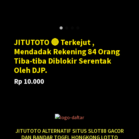
JITUTOTO 🔴 Terkejut ,
Mendadak Rekening 84 Orang
Tiba-tiba Diblokir Serentak
Oleh DJP.
Rp 10.000
Translation
Translation
Rp 100.000
missing:
missing:
en.products.general.regular_price
en.products.general.sale_price
JITUTOTO ALTERNATIF SITUS SLOT88 GACOR
DAN BANDAR TOGEL HONGKONG LOTTO