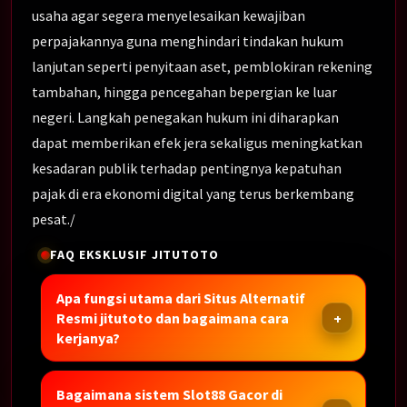
usaha agar segera menyelesaikan kewajiban
perpajakannya guna menghindari tindakan hukum
lanjutan seperti penyitaan aset, pemblokiran rekening
tambahan, hingga pencegahan bepergian ke luar
negeri. Langkah penegakan hukum ini diharapkan
dapat memberikan efek jera sekaligus meningkatkan
kesadaran publik terhadap pentingnya kepatuhan
pajak di era ekonomi digital yang terus berkembang
pesat./
FAQ EKSKLUSIF JITUTOTO
Apa fungsi utama dari Situs Alternatif
Resmi jitutoto dan bagaimana cara
kerjanya?
Bagaimana sistem Slot88 Gacor di