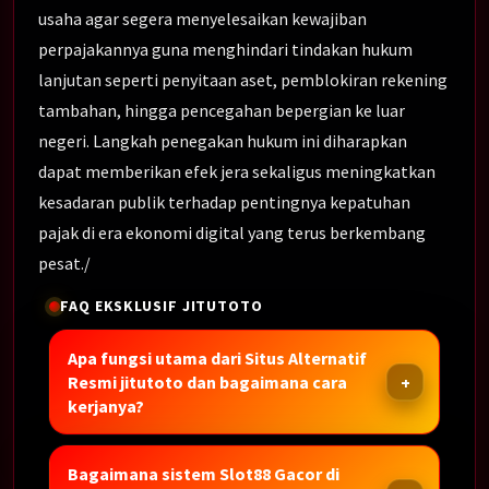
usaha agar segera menyelesaikan kewajiban
perpajakannya guna menghindari tindakan hukum
lanjutan seperti penyitaan aset, pemblokiran rekening
tambahan, hingga pencegahan bepergian ke luar
negeri. Langkah penegakan hukum ini diharapkan
dapat memberikan efek jera sekaligus meningkatkan
kesadaran publik terhadap pentingnya kepatuhan
pajak di era ekonomi digital yang terus berkembang
pesat./
FAQ EKSKLUSIF JITUTOTO
Apa fungsi utama dari Situs Alternatif
Resmi jitutoto dan bagaimana cara
kerjanya?
Bagaimana sistem Slot88 Gacor di