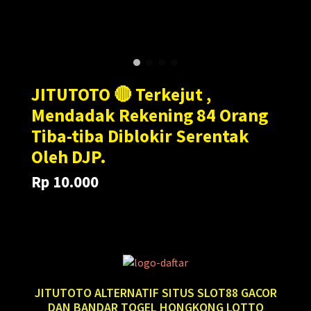
JITUTOTO 🔴 Terkejut ,
Mendadak Rekening 84 Orang
Tiba-tiba Diblokir Serentak
Oleh DJP.
Rp 10.000
Translation
Translation
Rp 100.000
missing:
missing:
en.products.general.regular_price
en.products.general.sale_price
JITUTOTO ALTERNATIF SITUS SLOT88 GACOR
DAN BANDAR TOGEL HONGKONG LOTTO