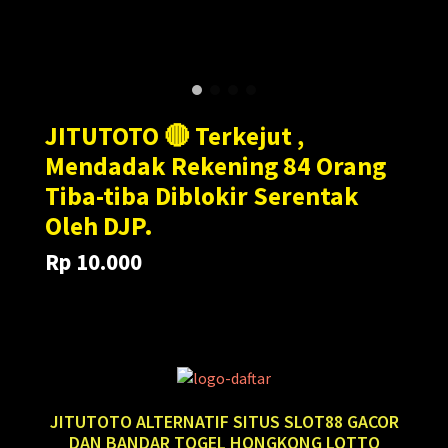
JITUTOTO 🔴 Terkejut ,
Mendadak Rekening 84 Orang
Tiba-tiba Diblokir Serentak
Oleh DJP.
Rp 10.000
Translation
Translation
Rp 100.000
missing:
missing:
en.products.general.regular_price
en.products.general.sale_price
JITUTOTO ALTERNATIF SITUS SLOT88 GACOR
DAN BANDAR TOGEL HONGKONG LOTTO