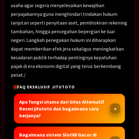
usaha agar segera menyelesaikan kewajiban
perpajakannya guna menghindari tindakan hukum
lanjutan seperti penyitaan aset, pemblokiran rekening
tambahan, hingga pencegahan bepergian ke luar
negeri. Langkah penegakan hukum ini diharapkan
dapat memberikan efek jera sekaligus meningkatkan
kesadaran publik terhadap pentingnya kepatuhan
pajak di era ekonomi digital yang terus berkembang
pesat./
FAQ EKSKLUSIF JITUTOTO
Apa fungsi utama dari Situs Alternatif
Resmi jitutoto dan bagaimana cara
kerjanya?
Bagaimana sistem Slot88 Gacor di