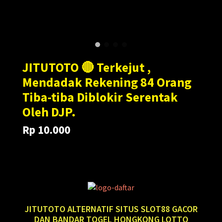
JITUTOTO 🔴 Terkejut ,
Mendadak Rekening 84 Orang
Tiba-tiba Diblokir Serentak
Oleh DJP.
Rp 10.000
Translation
Translation
Rp 100.000
missing:
missing:
en.products.general.regular_price
en.products.general.sale_price
JITUTOTO ALTERNATIF SITUS SLOT88 GACOR
DAN BANDAR TOGEL HONGKONG LOTTO