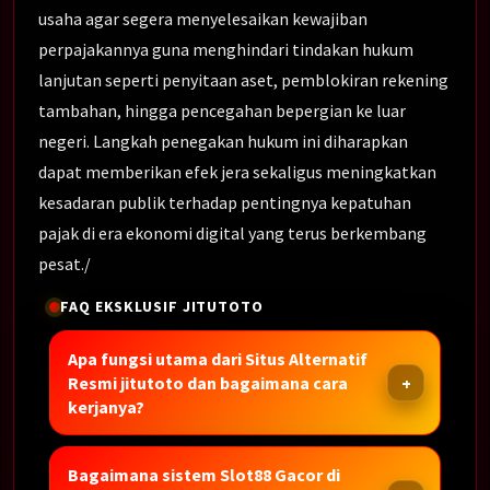
usaha agar segera menyelesaikan kewajiban
perpajakannya guna menghindari tindakan hukum
lanjutan seperti penyitaan aset, pemblokiran rekening
tambahan, hingga pencegahan bepergian ke luar
negeri. Langkah penegakan hukum ini diharapkan
dapat memberikan efek jera sekaligus meningkatkan
kesadaran publik terhadap pentingnya kepatuhan
pajak di era ekonomi digital yang terus berkembang
pesat./
FAQ EKSKLUSIF JITUTOTO
Apa fungsi utama dari Situs Alternatif
Resmi jitutoto dan bagaimana cara
kerjanya?
Bagaimana sistem Slot88 Gacor di